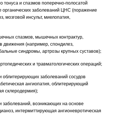
о тонуса и спазмов поперечно-полосатой
е органических заболеваний ЦНС (поражение
, мозговой инсульт, миелопатия,
ечных спазмов, мышечных контрактур,
 движения (например, спондилез,
бальные синдромы, артрозы крупных суставов);
ртопедических и травматологических операций;
и облитерирующих заболеваний сосудов
абетическая ангиопатия, облитерирующий
ая склеродермия);
и заболеваний, возникающих на основе
цианоз, интермиттирующая ангионевротическая