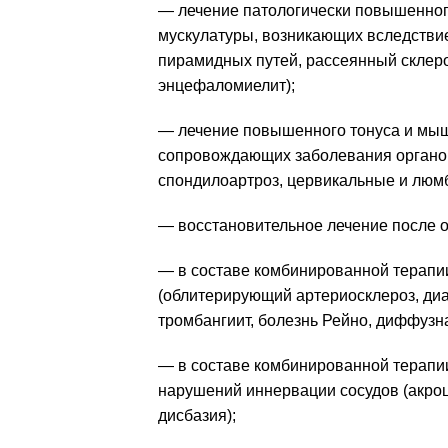
— лечение патологически повышенног
мускулатуры, возникающих вследстви
пирамидных путей, рассеянный склероз
энцефаломиелит);
— лечение повышенного тонуса и мыш
сопровождающих заболевания органов
спондилоартроз, цервикальные и люм
— восстановительное лечение после о
— в составе комбинированной терапи
(облитерирующий артериосклероз, ди
тромбангиит, болезнь Рейно, диффузн
— в составе комбинированной терапи
нарушений иннервации сосудов (акро
дисбазия);