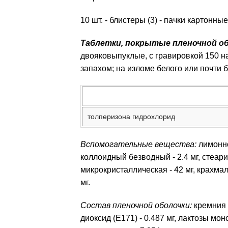
10 шт. - блистеры (3) - пачки картонные
Таблетки, покрытые пленочной о
двояковыпуклые, с гравировкой 150 н
запахом; на изломе белого или почти б
толперизона гидрохлорид
Вспомогательные вещества:
лимонно
коллоидный безводный - 2.4 мг, стеарин
микрокристаллическая - 42 мг, крахмал 
мг.
Состав пленочной оболочки:
кремния 
диоксид (E171) - 0.487 мг, лактозы моно