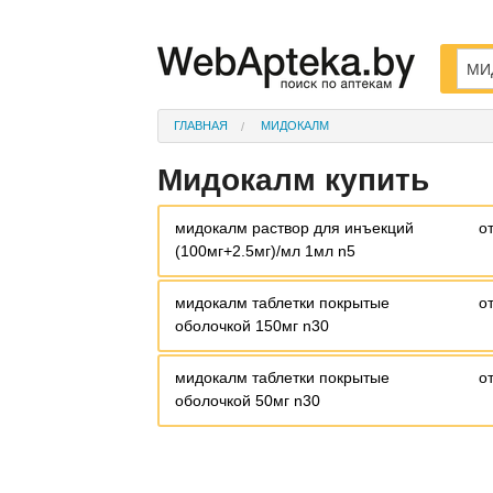
ГЛАВНАЯ
МИДОКАЛМ
Мидокалм купить
мидокалм раствор для инъекций
о
(100мг+2.5мг)/мл 1мл n5
мидокалм таблетки покрытые
о
оболочкой 150мг n30
мидокалм таблетки покрытые
о
оболочкой 50мг n30