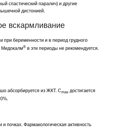
ный спастический паралич) и другие
ышечной дистонией.
ое вскармливание
и при беременности и в период грудного
®
а Мидокалм
в эти периоды не рекомендуется.
шо абсорбируется из ЖКТ. C
достигается
max
20%.
и и почках. Фармакологическая активность